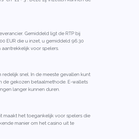
everancier. Gemiddeld ligt de RTP bij
100 EUR die u inzet, u gemiddeld 96.30
aantrekkelijk voor spelers.
 redelijk snel. In de meeste gevallen kunt
 van de gekozen betaalmethode. E-wallets
vingen langer kunnen duren.
it maakt het toegankelijk voor spelers die
ekende manier om het casino uit te