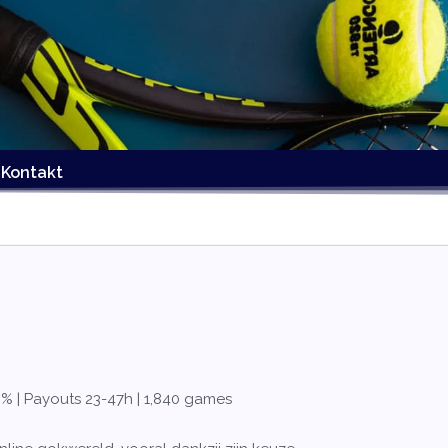
Kontakt
% | Payouts 23-47h | 1,840 games