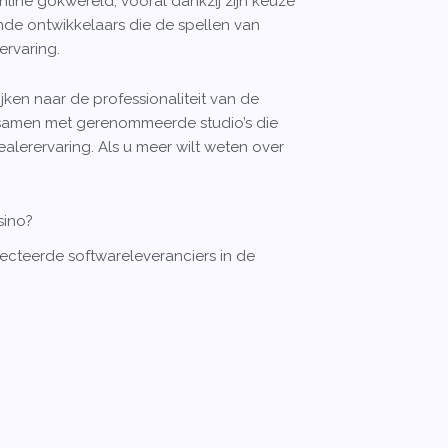
line gokwereld, vooral dankzij zijn keuze
lende ontwikkelaars die de spellen van
ervaring.
ijken naar de professionaliteit van de
t samen met gerenommeerde studio’s die
alerervaring. Als u meer wilt weten over
sino?
cteerde softwareleveranciers in de