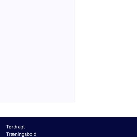
Tørdragt
Træningsbold