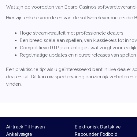
Wat zijn de voordelen van Bearo Casino’s softwareleveranci
Hier zijn enkele voordelen van de softwareleveranciers die 
Hoge streamkwaliteit met professionele dealers
Een breed scala aan spellen, van klassiekers tot innova
Competitieve RTP-percentages, wat zorgt voor eerlij
Regelmatige updates en nieuwe releases van spellen
Een praktische tip: als u geïnteresseerd bent in live dealer 
dealers uit. Dit kan uw speelervaring aanzienlijk verbeteren 
vinden.
Airtrack Til Haven
Elektronisk Dartskive
Ankelvægte
Rebounder Fodbold