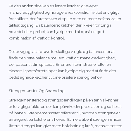
På den anden side kan en lettere ketcher give øget
manøvredygtighed og hurtigere reaktionstid, hvilket er vigtigt
for spillere, der foretrækker at spille med en mere defensiv eller
taktisk tilgang. En balanceret ketcher, der ikke er for tung i
hovedet eller grebet, kan hjælpe med at opnå en god
kombination af kraft og kontrol.
Det er vigtigt at afprøve forskellige vægte og balancer for at
finde den rette balance mellem kraft og manøvredygtighed,
der passer til din spillestil. En erfaren tennistræner eller en
ekspert i sportsforretninger kan hjælpe dig med at finde den
bedst egnede ketcher til dine præferencer og behov.
Strengemønster Og Spænding
Strengemønsteret og strengspændingen på en tennis ketcher
er to vigtige faktorer, der kan påvirke din præstation og spillestil
på banen. Strengemønsteret refererer til, hvordan strengene er
arrangeret på ketcherens hoved. Et mere åbent strengemønster
(færre strenge) kan give mere boldspin og kraft, mens et tættere