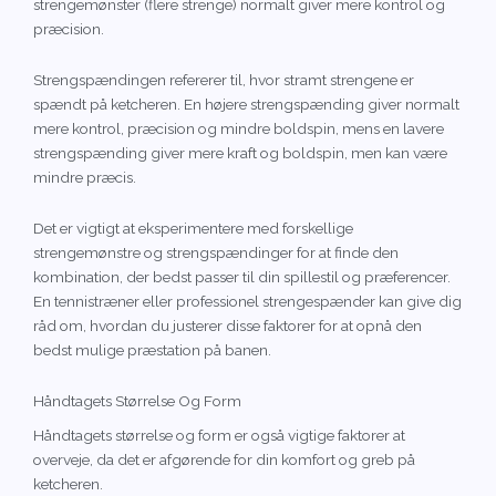
strengemønster (flere strenge) normalt giver mere kontrol og
præcision.
Strengspændingen refererer til, hvor stramt strengene er
spændt på ketcheren. En højere strengspænding giver normalt
mere kontrol, præcision og mindre boldspin, mens en lavere
strengspænding giver mere kraft og boldspin, men kan være
mindre præcis.
Det er vigtigt at eksperimentere med forskellige
strengemønstre og strengspændinger for at finde den
kombination, der bedst passer til din spillestil og præferencer.
En tennistræner eller professionel strengespænder kan give dig
råd om, hvordan du justerer disse faktorer for at opnå den
bedst mulige præstation på banen.
Håndtagets Størrelse Og Form
Håndtagets størrelse og form er også vigtige faktorer at
overveje, da det er afgørende for din komfort og greb på
ketcheren.