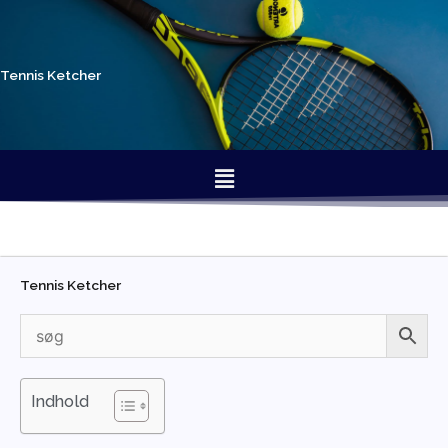
Gå
til
indholdet
Tennis Ketcher
Menu
Tennis Ketcher
Indhold