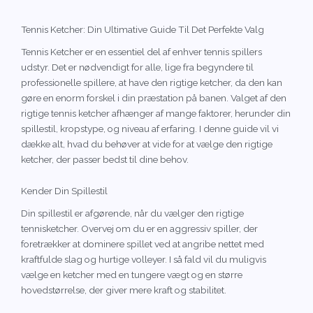
Tennis Ketcher: Din Ultimative Guide Til Det Perfekte Valg
Tennis Ketcher er en essentiel del af enhver tennis spillers
udstyr. Det er nødvendigt for alle, lige fra begyndere til
professionelle spillere, at have den rigtige ketcher, da den kan
gøre en enorm forskel i din præstation på banen. Valget af den
rigtige tennis ketcher afhænger af mange faktorer, herunder din
spillestil, kropstype, og niveau af erfaring. I denne guide vil vi
dække alt, hvad du behøver at vide for at vælge den rigtige
ketcher, der passer bedst til dine behov.
Kender Din Spillestil
Din spillestil er afgørende, når du vælger den rigtige
tennisketcher. Overvej om du er en aggressiv spiller, der
foretrækker at dominere spillet ved at angribe nettet med
kraftfulde slag og hurtige volleyer. I så fald vil du muligvis
vælge en ketcher med en tungere vægt og en større
hovedstørrelse, der giver mere kraft og stabilitet.