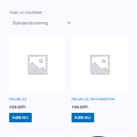
Viser 10 resultater
Novak 23
Novak 25 Tennisketcher
299.95
kr.
299.95
kr.
KØB NU
KØB NU
Den
Den