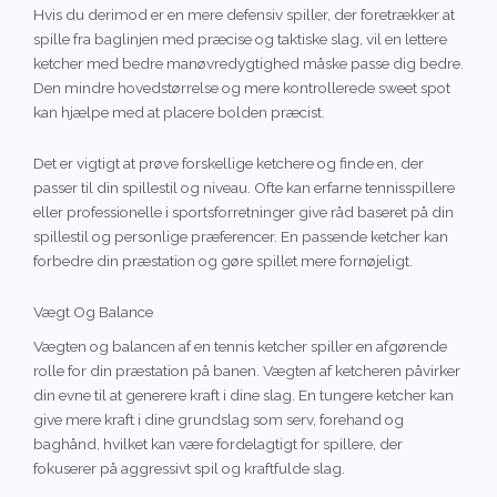
Hvis du derimod er en mere defensiv spiller, der foretrækker at
spille fra baglinjen med præcise og taktiske slag, vil en lettere
ketcher med bedre manøvredygtighed måske passe dig bedre.
Den mindre hovedstørrelse og mere kontrollerede sweet spot
kan hjælpe med at placere bolden præcist.
Det er vigtigt at prøve forskellige ketchere og finde en, der
passer til din spillestil og niveau. Ofte kan erfarne tennisspillere
eller professionelle i sportsforretninger give råd baseret på din
spillestil og personlige præferencer. En passende ketcher kan
forbedre din præstation og gøre spillet mere fornøjeligt.
Vægt Og Balance
Vægten og balancen af en tennis ketcher spiller en afgørende
rolle for din præstation på banen. Vægten af ketcheren påvirker
din evne til at generere kraft i dine slag. En tungere ketcher kan
give mere kraft i dine grundslag som serv, forehand og
baghånd, hvilket kan være fordelagtigt for spillere, der
fokuserer på aggressivt spil og kraftfulde slag.