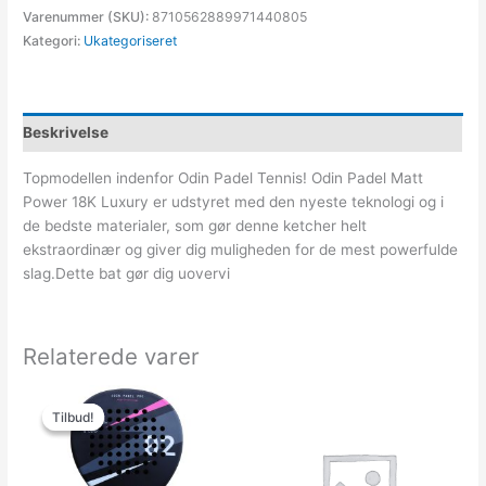
Varenummer (SKU):
8710562889971440805
Kategori:
Ukategoriseret
Beskrivelse
Topmodellen indenfor Odin Padel Tennis! Odin Padel Matt
Power 18K Luxury er udstyret med den nyeste teknologi og i
de bedste materialer, som gør denne ketcher helt
ekstraordinær og giver dig muligheden for de mest powerfulde
slag.Dette bat gør dig uovervi
Relaterede varer
Den
Den
oprindelige
aktuelle
Tilbud!
Tilbud!
pris
pris
var:
er:
899.00kr..
429.00kr..