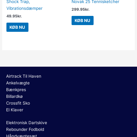
Shock Trap,
Novak 25 Tennisketcher
Vibrationsdæmper
299.95
kr.
49.95
kr.
KØB NU
KØB NU
Airtrack Til Haven
Ankelvægte
Bænkpres
Billardkø
Crossfit Sko
El Klaver
Elektronisk Dartskive
Rebounder Fodbold
Håndvægtesæt