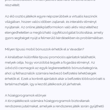
részvételt.
Az élő osztós játékok egyre népszerűbbek a virtuális kaszinók
világában, hiszen valós időben zajlanak, és interaktív élményt
nyújtanak. Az online játékplatformokon való aktív részvételhez
elengedhetetlen a megbízható ügyfélszolgálat biztosítása, amely
gyors segítséget nyújt a felmerülő kérdésekben és problémákban.
Milyen típusú mobil bónuszok érhetők el a Vavadán?
A kínálatban különféle típusú promóciós ajánlatok találhatók,
melyek célja, hogy vonzóbbá tegyék a fogadási élményt. Az
üdvözlő csomagok az egyik legkeresettebb bónuszkategória,
ahol új felhasználók számára kedvező befizetési lehetőségek
érhetők el. Ezek a konkrét ajánlatok akár a befizetés többszörösét is
tartalmazhatják, így a kezdő játékosok jól járhatnak.
A hűségprogramok előnyei
A törzsjátékosok számára hűségprogramok biztosítanak
rendszeres jutalmakat, amelyek a rendszeres játék során gyűjthető