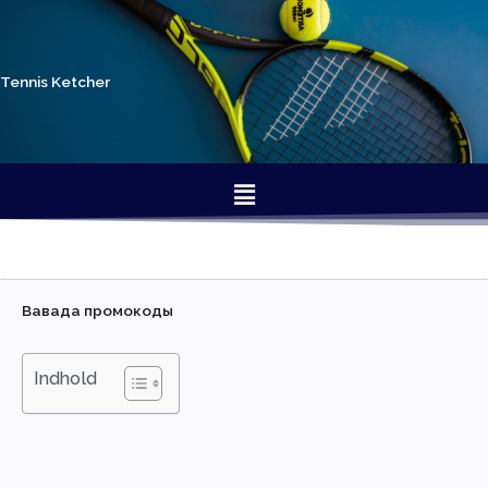
Gå
til
indholdet
Tennis Ketcher
Menu
Вавада промокоды
Indhold