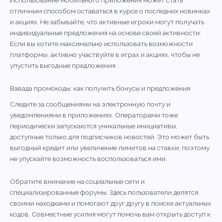
Использование мобильного приложения может стать
отличным способом оставаться в курсе о последних новинках
и акциях. Не забывайте, что активные игроки могут получать
индивидуальные предложения на основе своей активности.
Если вы хотите максимально использовать возможности
платформы, активно участвуйте в играх и акциях, чтобы не
упустить выгодные предложения.
Вавада промокоды: как получить бонусы и предложения
Следите за сообщениями на электронную почту и
уведомлениями в приложениях. Операторами тоже
периодически запускаются уникальные инициативы,
доступные только для подписчиков новостей. Это может быть
выгодный кредит или увеличение лимитов на ставки, поэтому
не упускайте возможность воспользоваться ими.
Обратите внимание на социальные сети и
специализированные форумы. Здесь пользователи делятся
своими находками и помогают друг другу в поиске актуальных
кодов. Совместные усилия могут помочь вам открыть доступ к