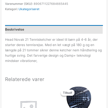
Varenummer (SKU):
8906711227684665445
Kategori:
Ukategoriseret
Beskrivelse
Head Novak 21 Tennisketcher er ideel til børn på 4-6 år, der
starter deres tennisrejse. Med en let vægt på 180 g og en
længde på 21 tommer sikrer denne ketcher nem håndtering og
hurtige sving. Det farverige design og Damp+ teknologi
mindsker vibrationer,
Relaterede varer
Den
Den
oprindelige
aktuelle
Tilbud!
Tilbud!
pris
pris
var:
er:
1,699.00kr..
499.00kr..