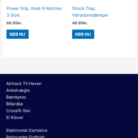
Power Grip, Greb til Ketcher,
Shock Trap,
3 Styk.
Vibrationsdæmper
69.95
kr.
49.95
kr.
KØB NU
KØB NU
Airtrack Til Haven
Ankelvægte
Bænkpres
Billardkø
Crossfit Sko
El Klaver
Elektronisk Dartskive
Rebounder Fodbold