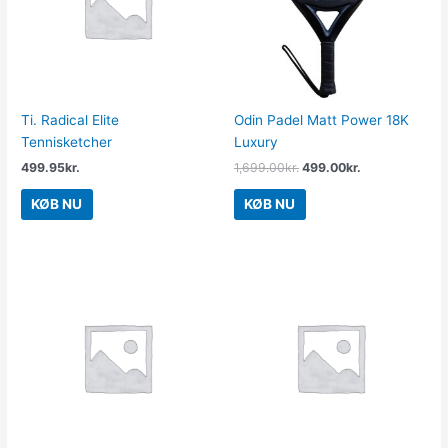
Ti. Radical Elite
Odin Padel Matt Power 18K
Tennisketcher
Luxury
499.95
kr.
1,699.00
kr.
499.00
kr.
KØB NU
KØB NU