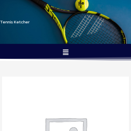
Gå
til
indholdet
Tennis Ketcher
Menu