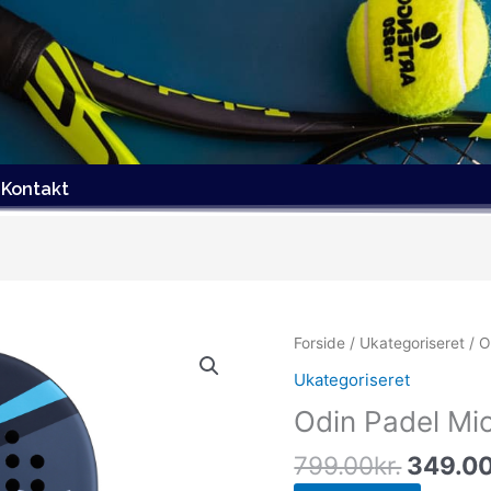
Kontakt
Den
Forside
/
Ukategoriseret
/ O
oprind
Ukategoriseret
pris
Odin Padel Mi
var:
799.00
799.00
kr.
349.0