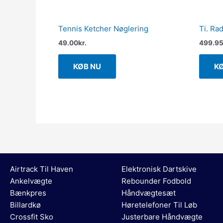
Tennis Ketcher Nøglering
Ti. Rad
49.00
kr.
499.9
KØB NU
K
Airtrack Til Haven
Elektronisk Dartskive
Ankelvægte
Rebounder Fodbold
Bænkpres
Håndvægtesæt
Billardkø
Høretelefoner Til Løb
Crossfit Sko
Justerbare Håndvægte