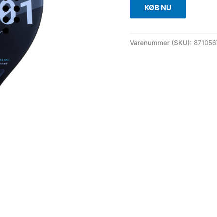
KØB NU
Varenummer (SKU):
87105