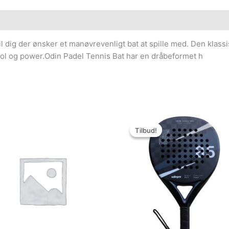
il dig der ønsker et manøvrevenligt bat at spille med. Den klas
ol og power.Odin Padel Tennis Bat har en dråbeformet h
Den
Den
oprindelige
aktuelle
Tilbud!
Tilbud!
pris
pris
var:
er:
1,699.00kr..
499.00kr..