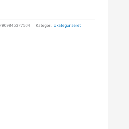
67909845377564
Kategori:
Ukategoriseret