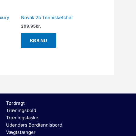
xury
Novak 25 Tennisketcher
299.95
kr.
KØB NU
Tørdragt
Træningsbold
Træningstaske
Udendørs Bordtennisbord
Vægtstænger