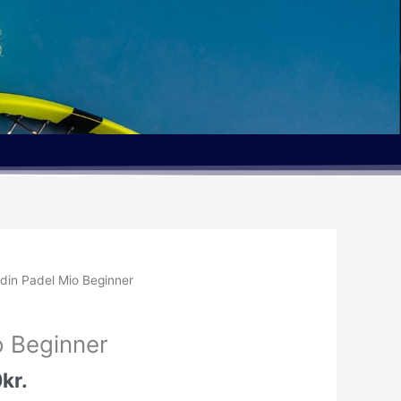
Den
din Padel Mio Beginner
elige
aktuelle
pris
o Beginner
er:
kr..
349.00kr..
0
kr.