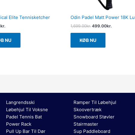
ical Elite Tennisketcher
Odin Padel Matt Power 18K Lu
5
kr.
1,699.00
kr.
499.00
kr.
ØB NU
KØB NU
Langrendsski
Ramper Til Løbehjul
Løbehjul Til Voksne
Skoovertræk
Padel Tennis Bat
Snowboard Støvler
Power Rack
Stairmaster
Pull Up Bar Til Dør
Sup Paddleboard